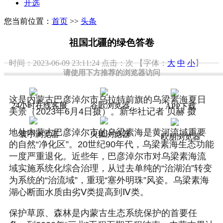
开选
您当前位置：
首页
>>
头条
祖国北疆的绿色答卷
时间：2023-06-09 23:11:24
点击：
次
【字体：
大
中
小
】
请使用下方推荐的浏览器访问
这是内蒙古巴彦淖尔市乌拉特前旗的乌梁素海夏日
24小时在线客服
谷歌浏览器
APP下载
美景（2023年6月4日摄）。新华社记者 贝赫 摄
地处内蒙古巴彦淖尔市的乌梁素海是黄河流域重要
寰宇浏览器
火狐浏览器
欧朋浏览器
的自然“净化区”。20世纪90年代，乌梁素海生态功能
一度严重退化。近些年，巴彦淖尔市对乌梁素海流
域实施系统化综合治理，从过去单纯的“治湖泊”转变
为系统的“治流域”，重现“塞外明珠”风姿。乌梁素海
湖心断面水质由劣Ⅴ类提高到Ⅳ类。
保护草原、森林是内蒙古生态系统保护的首要任