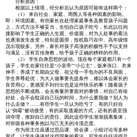
分析原因：
根据以上情境，经分析后认为原因可能有这样两个：
（1） 来自社会、家庭、周围人等各种因素的影响。
即：环境因素。有些家长在处理家庭事务及教育孩子问题
上，方式方法不够妥当，生怕自己孩子吃亏，长此以往间
接影响了学生正确的人生观、价值观，对为人处事的看法
也逐渐发生改变，特别是圆滑，投机取巧在中、高年级情
况出现较多。另外，家长对孩子高涨的积极性不予以支持
与满足，没有言传身教，给予孩子正确的榜样的作用。
（2） 学生自身思想的波动。现在每个家庭都只有一个
孩子，学生在家往往是“小皇帝”“小公主”，饭来张口、衣来
伸手，养成了长期由父母、祖父母一手包办的不良局面，
学生养尊处优，为大人做事要先提条件，难以体会家长的
良苦用心，更感受不到付出也是这件快乐的事！随着孩子
思想的不断成熟，会去衡量所要面对的事情，对自己有啥
好处，会不会耽误自己玩的时间，为什么要我做？别人为
什么去做？……有些学生一旦认为吃亏了，有的只好自
认“倒霉”被动接受，有的采取逃避的方式，还有的甚至强
词夺理，推卸自己的责任。因此这些学生渐渐脱离集体，
对班级各种事务抱以与己无关的冷漠态度。
作为班主任虽通过思品课、班会课，小组讨论等多种
形式，让学生谈谈对这些现象的看法，可学生往往说得总