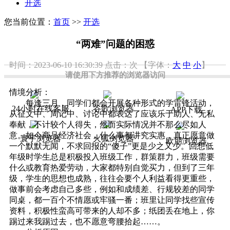
开选
您当前位置：
首页
>>
开选
“两难”问题的困惑
时间：2023-06-10 16:30:39
点击：
次
【字体：
大
中
小
】
请使用下方推荐的浏览器访问
情境分析：
每逢三月，同学们都会开展各种形式的学雷锋活动，
24小时在线客服
谷歌浏览器
APP下载
从征文中、周记中、讨论中都表达了应该乐于助人、无私
奉献，不计较个人得失，然而实际情况并不那么尽如人
意。如今商品经济社会，什么事都讲究实惠，真正愿意做
寰宇浏览器
火狐浏览器
欧朋浏览器
一个默默无闻，不求回报的“傻子”更是少之又少。回想低
年级时学生总是积极投入班级工作，群策群力，班级需要
什么或教育热爱劳动，大家都特别自觉买力，但到了三年
级，学生的思想也成熟，往往会要个人利益看得更重些，
做事前会考虑自己多些，例如和成绩差、行规较差的同学
同桌，都一百个不情愿或牢骚一番；班里让同学找些宣传
资料，积极性蛮高可带来的人却不多；纸团丢在地上，你
踢过来我踢过去，也不愿意弯腰拾起……。